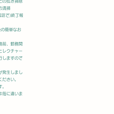
どの拭き掃除
の清掃
電話で)終了報
後の簡単なお
務前、勤務開
とレクチャー
行しますので
が発生しまし
ください。
す。
件毎に違いま