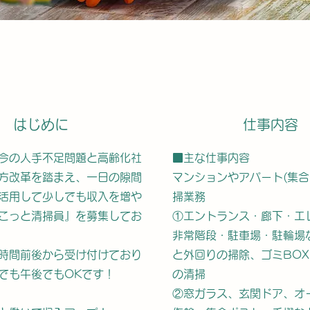
はじめに
仕事内容
今の人手不足問題と高齢化社
■主な仕事内容
方改革を踏まえ、一日の隙間
マンションやアパート(集合
活用して少しでも収入を増や
掃業務
こっと清掃員』を募集してお
①エントランス・廊下・エ
非常階段・駐車場・駐輪場
時間前後から受け付けており
と外回りの掃除、
ゴミBOX
でも午後でもOKです！
の清掃
②窓ガラス、玄関ドア、オ