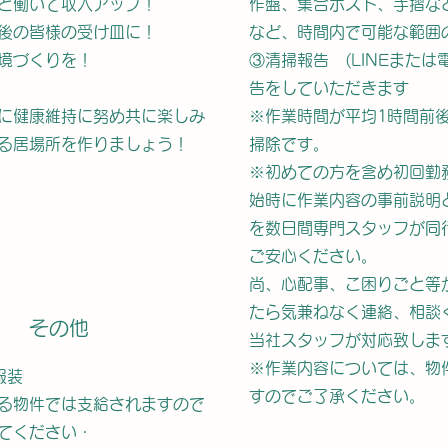
と働いて収入アップ！
作盤、集合ポスト、手摺な
後の皆様の受け皿に！
など、時間内で可能な範囲
境づくりを！
③清掃報告
(LINEまたは
告をしていただきます
に健康維持に努め共に楽しみ
※
作業時間が平均1時間前
る居場所を作りましょう！
掃除です。
※初めての方を含め初回勤
始時に作業内容の事前説明
を数日間専門スタッフが同
ご安心ください。
尚、心配事、こ困りごと等
たら気兼ねなく連絡、相談
その他
当社スタッフが対応致しま
※作業内容については、物
服装
すのでご了承ください。
る物件では支給されますので
てください・