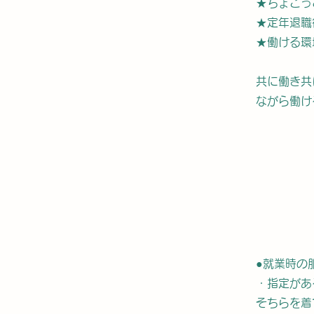
★ちょこっ
★定年退職
★働ける環
共に働き共
ながら働け
​●就業時の
・指定があ
そちらを着