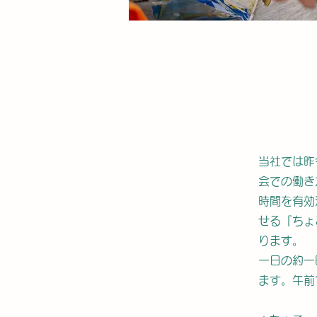
当社では昨
会での働き
時間を有効
せる『ちょ
ります。
一日の約一
ます。午前