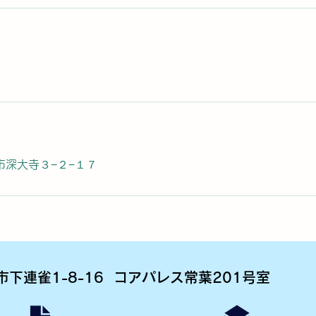
市深大寺３−２−１７
市下連雀1-8-16 コアパレス常葉201号室