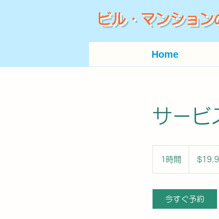
ビル・マンション
Home
サービ
19.99
米
1時間
1
$19.
ド
ル
時
今すぐ予約