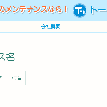
のメンテナンスなら！
トー
会社概要
ス名
99
３丁目